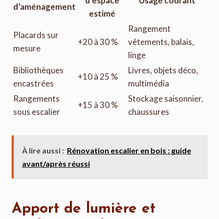
d’espace
Usage courant
d’aménagement
estimé
Rangement
Placards sur
+20 à 30 %
vêtements, balais,
mesure
linge
Bibliothèques
Livres, objets déco,
+10 à 25 %
encastrées
multimédia
Rangements
Stockage saisonnier,
+15 à 30 %
sous escalier
chaussures
À lire aussi :
Rénovation escalier en bois : guide
avant/après réussi
Apport de lumière et