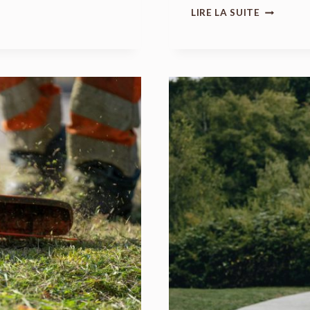
COMMEN
LIRE LA SUITE
DÉTRUIR
UN
NID
DE
FRELON
?