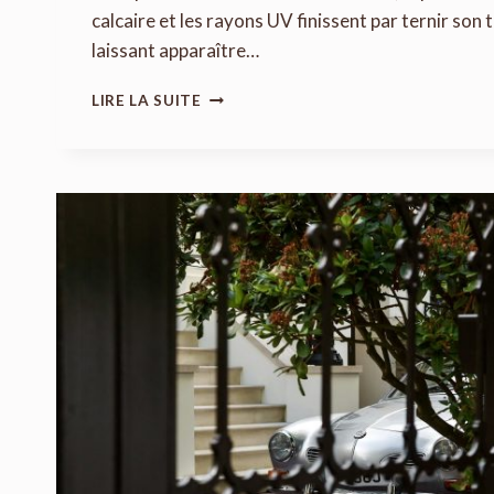
calcaire et les rayons UV finissent par ternir so
laissant apparaître…
COMMENT
LIRE LA SUITE
NETTOYER
UN
PORTAIL
EN
ALUMINIUM
?