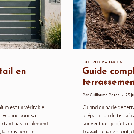
EXTÉRIEUR & JARDIN
ail en
Guide compl
terrassemen
Par
Guillaume Potet
25 j
nium est un véritable
Quand on parle de terr
t reconnu pour sa
préparation du terrain 
pourtant pas totalement
souvent des projets qui
 la poussière, le
travaillé change tout, d