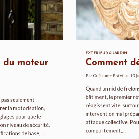
EXTÉRIEUR & JARDIN
n du moteur
Comment dét
Par
Guillaume Potet
10 j
Quand un nid de frelons
bâtiment, le premier ré
t pas seulement
réagissent vite, surtout
rer la motorisation,
intervention mal prépa
glages pour que le
attaque collective. Pour
bon niveau de sécurité.
comportement,…
ifications de base,…