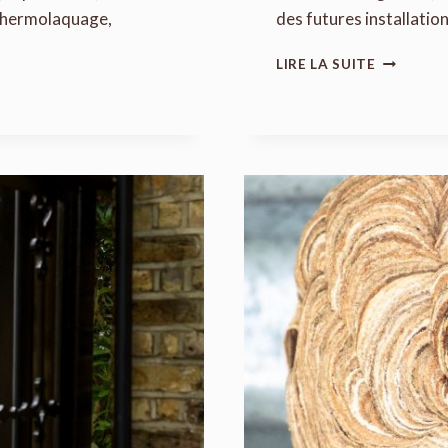
n thermolaquage,
des futures installatio
GUIDE
LIRE LA SUITE
COMPLE
POUR
SE
LANCER
DANS
LE
TERRASS
DE
SON
JARDIN