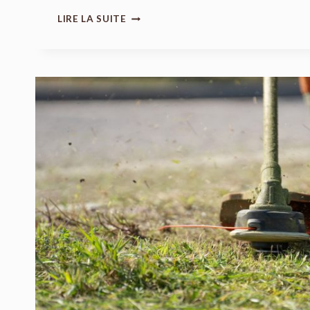
RÉUSSIR
LIRE LA SUITE
LA
PROGRAMMATION
DU
MOTEUR
BFT
DE
VOTRE
PORTAIL