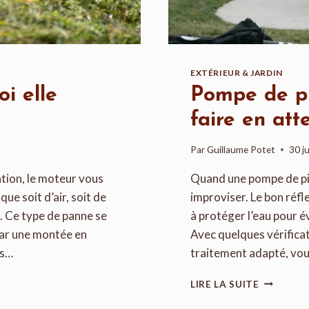
EXTÉRIEUR & JARDIN
i elle
Pompe de pi
faire en att
Par
Guillaume Potet
30 j
ation, le moteur vous
Quand une pompe de pisc
e soit d’air, soit de
improviser. Le bon réfle
. Ce type de panne se
à protéger l’eau pour é
 par une montée en
Avec quelques vérificat
ns…
traitement adapté, vou
POMPE
LIRE LA SUITE
DE
PISCINE