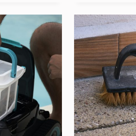
EN
PANNE
:
QUE
FAIRE
EN
ATTENDA
?