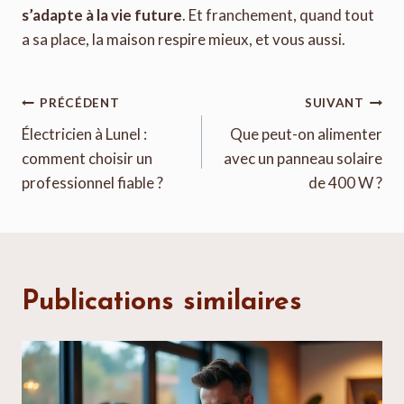
s’adapte à la vie future
. Et franchement, quand tout
a sa place, la maison respire mieux, et vous aussi.
Navigation
PRÉCÉDENT
SUIVANT
de
Électricien à Lunel :
Que peut-on alimenter
comment choisir un
avec un panneau solaire
l’article
professionnel fiable ?
de 400 W ?
Publications similaires