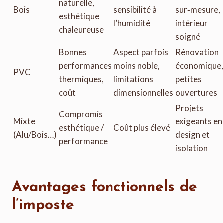
naturelle,
Bois
sensibilité à
sur‑mesure,
esthétique
l’humidité
intérieur
chaleureuse
soigné
Bonnes
Aspect parfois
Rénovation
performances
moins noble,
économique,
PVC
thermiques,
limitations
petites
coût
dimensionnelles
ouvertures
Projets
Compromis
Mixte
exigeants en
esthétique /
Coût plus élevé
(Alu/Bois…)
design et
performance
isolation
Avantages fonctionnels de
l’imposte