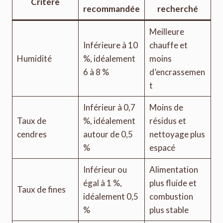
Critère
recommandée
recherché
Meilleure
Inférieure à 10
chauffe et
Humidité
%, idéalement
moins
6 à 8 %
d’encrassemen
t
Inférieur à 0,7
Moins de
Taux de
%, idéalement
résidus et
cendres
autour de 0,5
nettoyage plus
%
espacé
Inférieur ou
Alimentation
égal à 1 %,
plus fluide et
Taux de fines
idéalement 0,5
combustion
%
plus stable