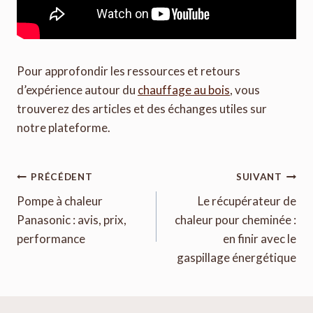
Pour approfondir les ressources et retours
d’expérience autour du
chauffage au bois
, vous
trouverez des articles et des échanges utiles sur
notre plateforme.
Navigation
PRÉCÉDENT
SUIVANT
de
Pompe à chaleur
Le récupérateur de
Panasonic : avis, prix,
chaleur pour cheminée :
l’article
performance
en finir avec le
gaspillage énergétique