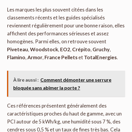
Les marques les plus souvent citées dans les
classements récents et les guides spécialisés
reviennent régulièrement pour une bonne raison, elles
affichent des performances sérieuses et assez
homogènes. Parmi elles, on retrouve souvent
Piveteau
,
Woodstock
,
EO2
,
Crépito
,
Gruchy
,
Flamino
,
Armor
,
France Pellets
et
TotalEnergies
.
À lire aussi :
Comment démonter une serrure
bloquée sans abîmer la porte ?
Ces références présentent généralement des
caractéristiques proches du haut de gamme, avec un
PCI autour de 5 kWh/kg, une humidité sous 7 %, des
cendres sous 0,5 % et un taux de fines très bas. Cela