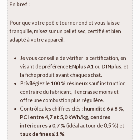
En bref :
Pour que votre poêle tourne rond et vous laisse
tranquille, misez sur un pellet sec, certifié et bien
adapté à votre appareil.
Je vous conseille de vérifier la certification, en
visant de préférence
ENplus A1
ou
DINplus
, et
la fiche produit avant chaque achat.
Privilégiez le
100 % résineux
sauf instruction
contraire du fabricant, il encrasse moins et
offre une combustion plus régulière.
Contrôlez les chiffres clés :
humidité 6 à 8 %
,
PCI entre 4,7 et 5,0 kWh/kg
,
cendres
inférieures à 0,7 %
(idéal autour de 0,5 %) et
taux de fines ≤ 1 %
.