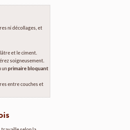
res ni décollages, et
plâtre et le ciment.
iérez soigneusement.
 un
primaire bloquant
ures entre couches et
ois
 travaille selon la