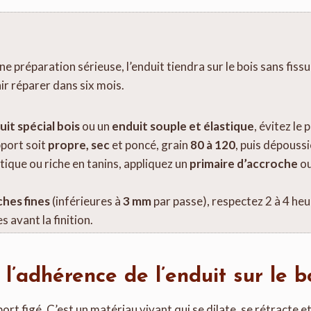
ne préparation sérieuse, l’enduit tiendra sur le bois sans fissu
ir réparer dans six mois.
uit spécial bois
ou un
enduit souple et élastique
, évitez le 
pport soit
propre, sec
et poncé, grain
80 à 120
, puis dépouss
otique ou riche en tanins, appliquez un
primaire d’accroche
ou
hes fines
(inférieures à
3 mm
par passe), respectez 2 à 4 he
 avant la finition.
’adhérence de l’enduit sur le b
ort figé. C’est un matériau vivant qui se dilate, se rétracte et