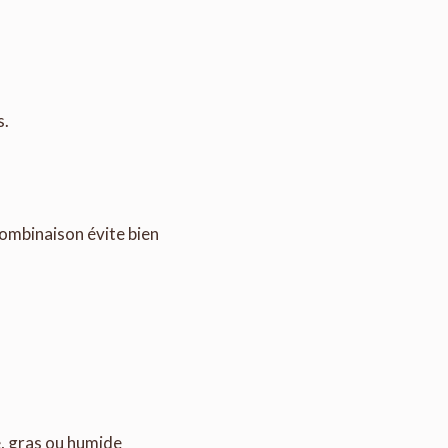
s.
combinaison évite bien
le, gras ou humide