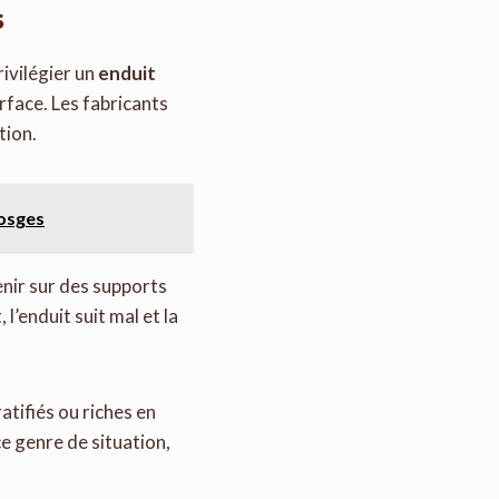
s
rivilégier un
enduit
rface. Les fabricants
tion.
Vosges
venir sur des supports
l’enduit suit mal et la
ratifiés ou riches en
e genre de situation,