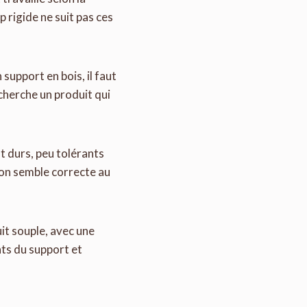
p rigide ne suit pas ces
support en bois, il faut
 cherche un produit qui
nt durs, peu tolérants
ion semble correcte au
uit souple, avec une
ts du support et