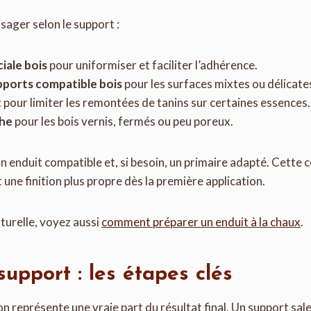
isager selon le support :
iale bois
pour uniformiser et faciliter l’adhérence.
pports compatible bois
pour les surfaces mixtes ou délicate
t
pour limiter les remontées de tanins sur certaines essences.
che
pour les bois vernis, fermés ou peu poreux.
un enduit compatible et, si besoin, un primaire adapté. Cette 
une finition plus propre dès la première application.
turelle, voyez aussi
comment préparer un enduit à la chaux
.
support : les étapes clés
ion représente une vraie part du résultat final. Un support sa