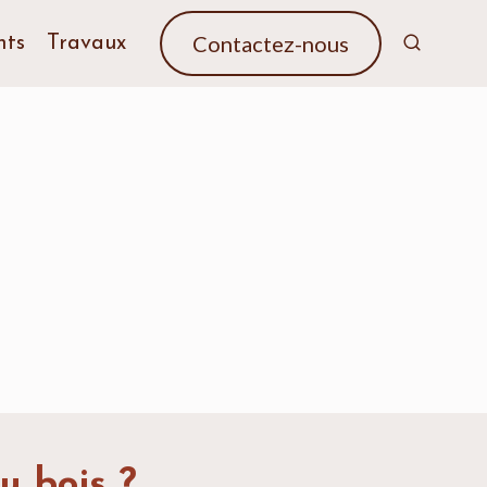
Contactez-nous
nts
Travaux
u bois ?